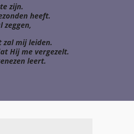
e zijn.
ezonden heeft.
l zeggen,
 zal mij leiden.
at Hij me vergezelt.
genezen leert.