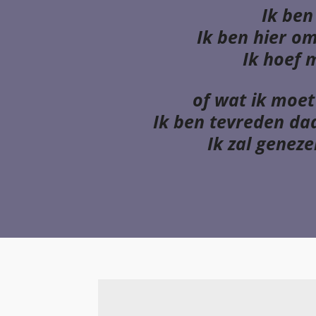
Ik ben
Ik ben hier o
Ik hoef 
of wat ik moe
Ik ben tevreden daa
Ik zal geneze