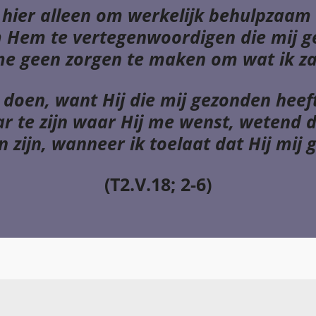
 hier alleen om werkelijk behulpzaam t
m Hem te vertegenwoordigen die mij g
me geen zorgen te maken om wat ik za
t doen,
want Hij die mij gezonden heeft
r te zijn waar Hij me wenst, wetend d
n zijn, wanneer ik toelaat dat Hij mij 
(T2.V.18; 2-6)