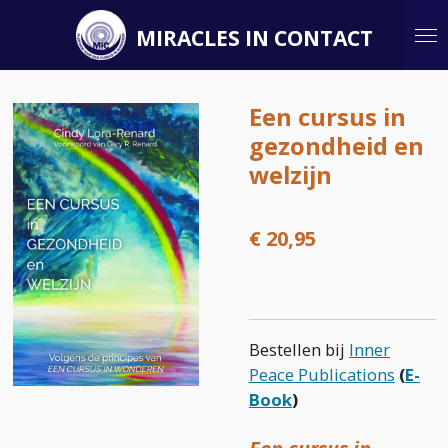
Ga
MIRACLES IN CONTACT
direct
naar
de
Een cursus in
hoofdinhoud
gezondheid en
welzijn
€ 20,95
Bestellen b
ij
Inner
Peace Publications
(
E-
Book
)