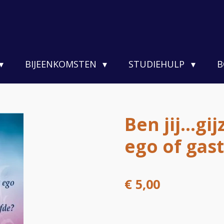
BIJEENKOMSTEN
STUDIEHULP
B
Ben jij...gi
ego of gast
€ 5,00