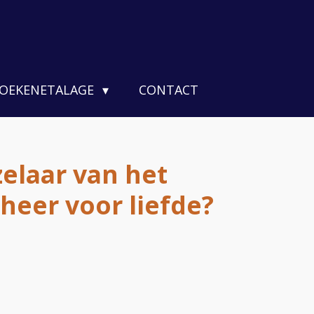
OEKENETALAGE
CONTACT
jzelaar van het
heer voor liefde?