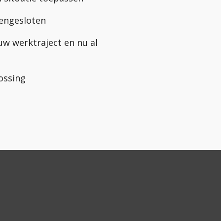
tengesloten
euw werktraject en nu al
ossing