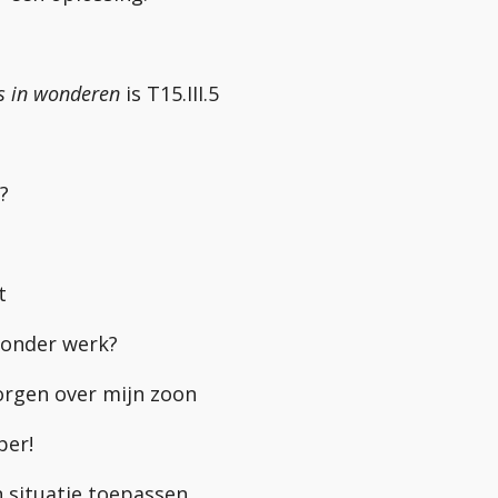
s in wonderen
is T15.III.5
?
t
zonder werk?
zorgen over mijn zoon
per!
jn situatie toepassen