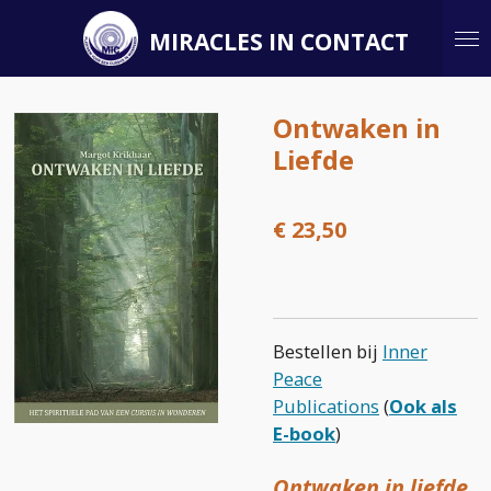
Ga
MIRACLES IN CONTACT
direct
naar
de
Ontwaken in
hoofdinhoud
Liefde
€ 23,50
Bestellen bij
Inner
Peace
Publications
(
Ook als
E-book
)
Ontwaken in liefde