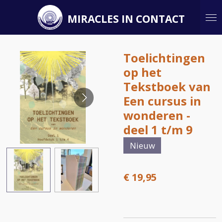
Ga
MIRACLES IN CONTACT
direct
naar
de
Toelichtingen
hoofdinhoud
op het
Tekstboek van
Een cursus in
wonderen -
deel 1 t/m 9
Nieuw
€ 19,95