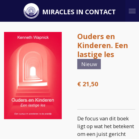
Ga
MIRACLES IN CONTACT
direct
naar
de
Ouders en
hoofdinhoud
Kinderen. Een
lastige les
Nieuw
€ 21,50
De focus van dit boek
ligt op wat het betekent
om een juist gericht